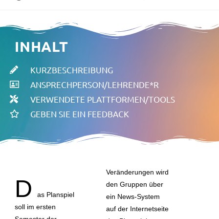
INHALT
KURZBESCHREIBUNG
ANSPRECHPERSON/LEHRENDE*R
VERWENDETE PLATTFORMEN/TOOLS
GEBEN SIE EIN FEEDBACK
Veränderungen wird
D
den Gruppen über
as Planspiel
ein News-System
soll im ersten
auf der Internetseite
Semester der