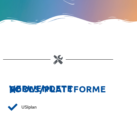
VERWENDETE TOOLS/PLATTFORMEN
USIplan