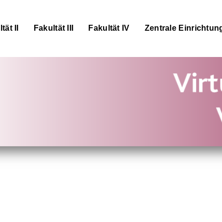
tät II
Fakultät III
Fakultät IV
Zentrale Einrichtun