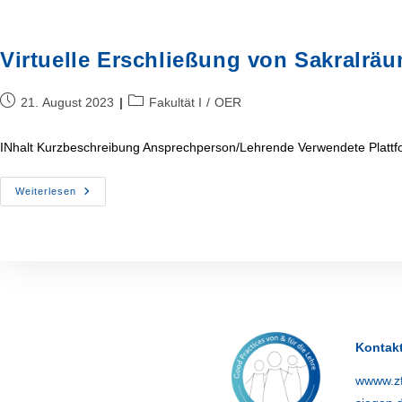
Virtuelle Erschließung von Sakralrä
Beitrag
Beitrags-
21. August 2023
Fakultät I
/
OER
veröffentlicht:
Kategorie:
INhalt Kurzbeschreibung Ansprechperson/Lehrende Verwendete Plattf
Virtuelle
Weiterlesen
Erschließung
Von
Sakralräumen
Noch
keine
Feedbacks
vorhanden
Kontak
wwww.zf