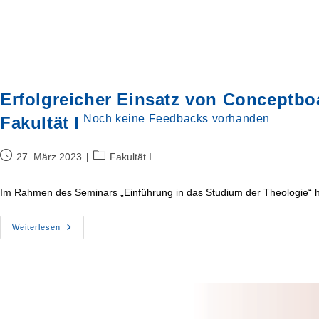
Erfolgreicher Einsatz von Conceptbo
Noch keine Feedbacks vorhanden
Fakultät I
Beitrag
Beitrags-
27. März 2023
Fakultät I
veröffentlicht:
Kategorie:
Im Rahmen des Seminars „Einführung in das Studium der Theologie“
Erfolgreicher
Weiterlesen
Einsatz
Von
Conceptboard
Im
Seminar
„Einführung
In
Das
Studium