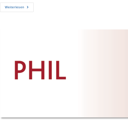
Virtuelle
Weiterlesen
Erschließung
Von
Sakralräumen
Noch
keine
Feedbacks
vorhanden