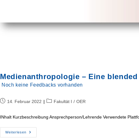
Medienanthropologie – Eine blended 
Noch keine Feedbacks vorhanden
Beitrag
Beitrags-
14. Februar 2022
Fakultät I
/
OER
veröffentlicht:
Kategorie:
INhalt Kurzbeschreibung Ansprechperson/Lehrende Verwendete Plattfo
Medienanthropologie
Weiterlesen
–