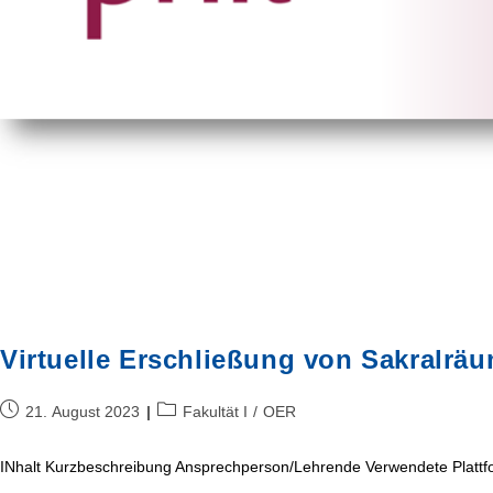
Virtuelle Erschließung von Sakralrä
Beitrag
Beitrags-
21. August 2023
Fakultät I
/
OER
veröffentlicht:
Kategorie:
INhalt Kurzbeschreibung Ansprechperson/Lehrende Verwendete Plattf