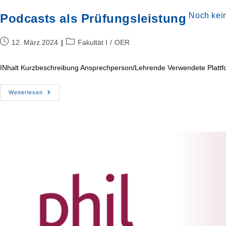
Noch kei
Podcasts als Prüfungsleistung
Beitrag
Beitrags-
12. März 2024
Fakultät I
/
OER
veröffentlicht:
Kategorie:
INhalt Kurzbeschreibung Ansprechperson/Lehrende Verwendete Platt
Podcasts
Weiterlesen
Als
Prüfungsleistung
Noch
keine
Feedbacks
vorhanden