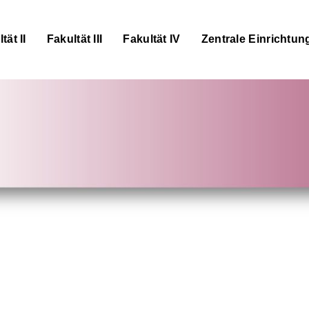
tät II
Fakultät III
Fakultät IV
Zentrale Einrichtun