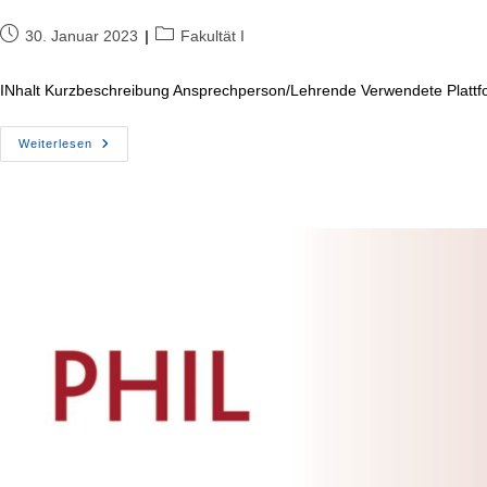
Beitrag
Beitrags-
30. Januar 2023
Fakultät I
veröffentlicht:
Kategorie:
INhalt Kurzbeschreibung Ansprechperson/Lehrende Verwendete Plattfo
Kollaboratives
Weiterlesen
Schreiben
–
Etherpad
In
Der
Praxis
Noch
keine
Feedbacks
vorhanden