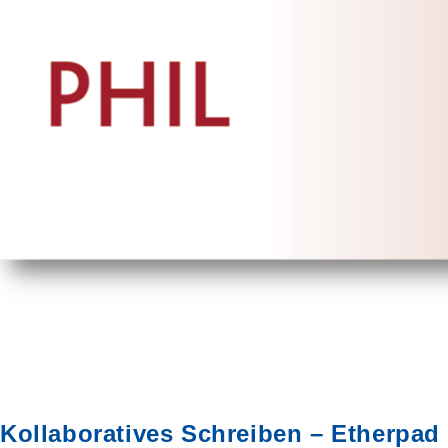
Der
Theologie“
Im
WiSe
22/23
Fakultät
I
Noch
keine
Feedbacks
vorhanden
Kollaboratives Schreiben – Etherpad 